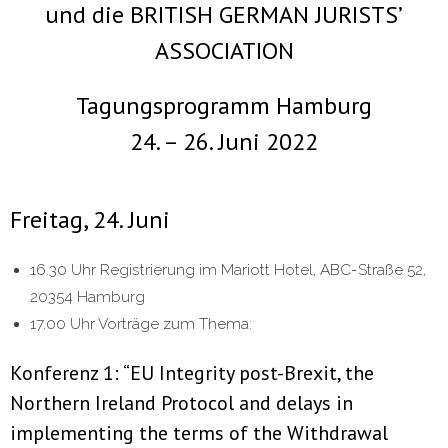
und die BRITISH GERMAN JURISTS’
- 2000 - 2010
ASSOCIATION
Förderprojekte
Tagungsprogramm Hamburg
24. – 26. Juni 2022
- Druckkostenzuschüsse Und Stipendien
- Referendare
Freitag, 24. Juni
Downloads
16.30 Uhr Registrierung im Mariott Hotel, ABC-Straße 52,
Impressum
20354 Hamburg
17.00 Uhr Vorträge zum Thema:
Kontakt
Konferenz 1: “EU Integrity post-Brexit, the
Northern Ireland Protocol and delays in
implementing the terms of the Withdrawal