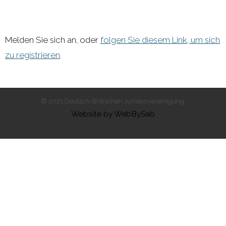
- 2011 - 2020
- 2000 - 2010
Melden Sie sich an, oder
folgen Sie diesem Link, um sich
zu registrieren
.
Förderprojekte
- Druckkostenzuschüsse Und Stipendien
© 2021 Deutsch-Britischen Juristenvereinigung.
- Referendare
Website by WebBySab
Downloads
Impressum
Kontakt