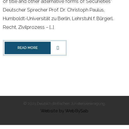
of title and other alternative forms of Securieties”
- 2011 - 2020
Deutscher Sprecher Prof. Dr. Christoph Paulus,
- 2000 - 2010
Humboldt-Universität zu Berlin, Lehrstuhl f. Bürgerl.
Recht, Zivilprozess – […]
Förderprojekte
- Druckkostenzuschüsse Und Stipendien
READ MORE
- Referendare
Downloads
Impressum
Kontakt
© 2021 Deutsch-Britischen Juristenvereinigung.
Website by WebBySab