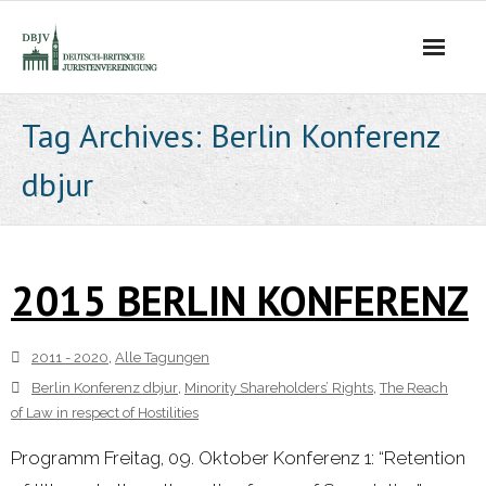
Die Vereinigung
Tag Archives:
Berlin Konferenz
dbjur
- Der Vorstand
- Über Uns
2015 BERLIN KONFERENZ
- Ziele
Mitgliedschaft
2011 - 2020
,
Alle Tagungen
Berlin Konferenz dbjur
Alle Tagungen
,
Minority Shareholders’ Rights
,
The Reach
of Law in respect of Hostilities
- 2021 - 2025
Programm Freitag, 09. Oktober Konferenz 1: “Retention