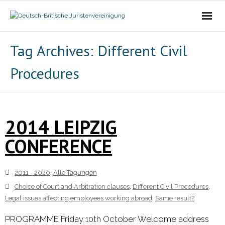
Die Vereinigung
Tag Archives:
Different Civil
Procedures
- Der Vorstand
- Über Uns
2014 LEIPZIG
- Ziele
CONFERENCE
Mitgliedschaft
Alle Tagungen
2011 - 2020
,
Alle Tagungen
Choice of Court and Arbitration clauses
,
Different Civil Procedures
,
- 2021 - 2025
Legal issues affecting employees working abroad
,
Same result?
PROGRAMME Friday 10th October Welcome address
- 2011 - 2020