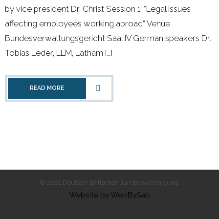
by vice president Dr. Christ Session 1: “Legal issues
- 2000 - 2010
affecting employees working abroad” Venue
Bundesverwaltungsgericht Saal IV German speakers Dr.
Förderprojekte
Tobias Leder, LLM, Latham […]
- Druckkostenzuschüsse Und Stipendien
READ MORE
- Referendare
Downloads
Impressum
Kontakt
© 2021 Deutsch-Britischen Juristenvereinigung.
Website by WebBySab