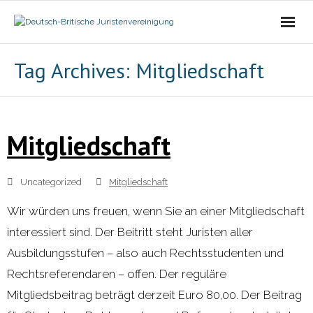
Die Vereinigung
Tag Archives:
Mitgliedschaft
- Der Vorstand
- Über Uns
Mitgliedschaft
- Ziele
Uncategorized
Mitgliedschaft
Mitgliedschaft
Wir würden uns freuen, wenn Sie an einer Mitgliedschaft
interessiert sind. Der Beitritt steht Juristen aller
Alle Tagungen
Ausbildungsstufen – also auch Rechtsstudenten und
- 2021 - 2025
Rechtsreferendaren – offen. Der reguläre
Mitgliedsbeitrag beträgt derzeit Euro 80,00. Der Beitrag
- 2011 - 2020