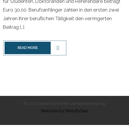
für Studenten, Doktoranden und Referendare beträgt
Euro 30,00. Berufsanfänger zahlen in den ersten zwei
- 2000 - 2010
Jahren Ihrer beruflichen Tätigkeit den verringerten
Förderprojekte
Beitrag […]
- Druckkostenzuschüsse Und Stipendien
READ MORE
- Referendare
Downloads
Impressum
Kontakt
© 2021 Deutsch-Britischen Juristenvereinigung.
Website by WebBySab