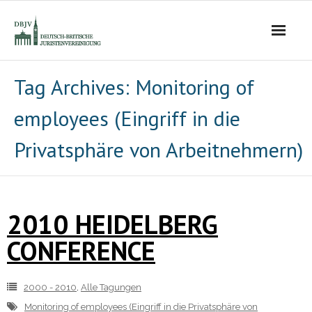
Die Vereinigung
Tag Archives:
Monitoring of
employees (Eingriff in die
- Der Vorstand
Privatsphäre von Arbeitnehmern)
- Über Uns
- Ziele
2010 HEIDELBERG
Mitgliedschaft
CONFERENCE
Alle Tagungen
- 2021 - 2025
2000 - 2010
,
Alle Tagungen
Monitoring of employees (Eingriff in die Privatsphäre von