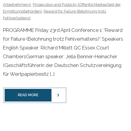
- 2011 - 2020
Arbeitnehmern)
,
Prosecution and Publicity (Öffentlichkeitsarbeit der
Ermittlungsbehörden)
,
Reward for Failure (Belohnung trotz
- 2000 - 2010
Fehlverhaltens)
PROGRAMME Friday 23rd April Conference 1: “Reward
Förderprojekte
for Failure (Belohnung trotz Fehlverhaltens)” Speakers
- Druckkostenzuschüsse Und Stipendien
English Speaker: Richard Millett QC Essex Court
ChambersGerman speaker: Jella Benner-Heinacher
- Referendare
(Geschäftsführerin der Deutschen Schutzvereinigung
für Wertpapierbesitz […]
Downloads
Impressum
READ MORE
Kontakt