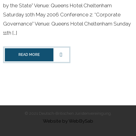
by the State” Venue: Queens Hotel Cheltenham
- 2000 - 2010
Saturday 10th May 2006 Conference 2: “Corporate
Governance” Venue: Queens Hotel Cheltenham Sunday
Förderprojekte
11th […]
- Druckkostenzuschüsse Und Stipendien
READ MORE
- Referendare
Downloads
Impressum
Kontakt
© 2021 Deutsch-Britischen Juristenvereinigung.
Website by WebBySab