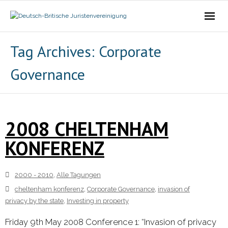
Die Vereinigung
Tag Archives:
Corporate
Governance
- Der Vorstand
- Über Uns
2008 CHELTENHAM
- Ziele
KONFERENZ
Mitgliedschaft
Alle Tagungen
2000 - 2010
,
Alle Tagungen
cheltenham konferenz
,
Corporate Governance
,
invasion of
- 2021 - 2025
privacy by the state
,
Investing in property
Friday 9th May 2008 Conference 1: “Invasion of privacy
- 2011 - 2020