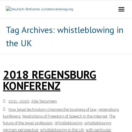
Die Vereinigung
Tag Archives:
whistleblowing in
the UK
- Der Vorstand
- Über Uns
2018 REGENSBURG
- Ziele
KONFERENZ
Mitgliedschaft
Alle Tagungen
2011 - 2020
,
Alle Tagungen
how legal technology changes the business of law
,
regensburg
- 2021 - 2025
konferenz
,
Restrictions of Freedom of Speech in the Internet
,
The
future of the legal profession
,
Whistleblowing
,
whistleblowing
- 2011 - 2020
german perspective
,
whistleblowing in the UK
,
with particular