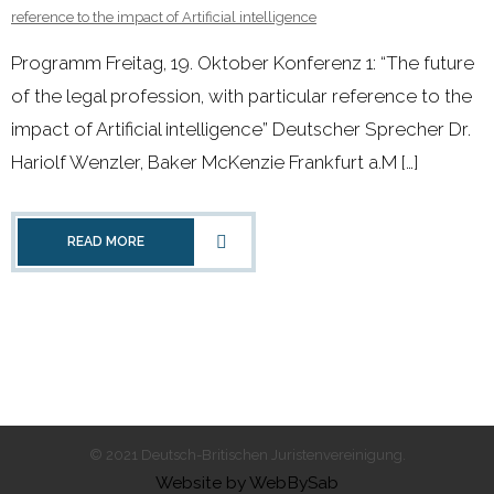
reference to the impact of Artificial intelligence
- 2000 - 2010
Programm Freitag, 19. Oktober Konferenz 1: “The future
of the legal profession, with particular reference to the
Förderprojekte
impact of Artificial intelligence” Deutscher Sprecher Dr.
- Druckkostenzuschüsse Und Stipendien
Hariolf Wenzler, Baker McKenzie Frankfurt a.M […]
- Referendare
READ MORE
Downloads
Impressum
Kontakt
© 2021 Deutsch-Britischen Juristenvereinigung.
Website by WebBySab