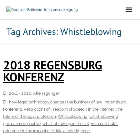
Die Vereinigung
Tag Archives:
Whistleblowing
- Der Vorstand
- Über Uns
2018 REGENSBURG
KONFERENZ
- Ziele
Mitgliedschaft
2011 - 2020
,
Alle Tagungen
how legal technology changes the business of law
,
regensburg
Alle Tagungen
konferenz
,
Restrictions of Freedom of Speech in the Internet
,
The
future of the legal profession
,
Whistleblowing
,
whistleblowing
- 2021 - 2025
german perspective
,
whistleblowing in the UK
,
with particular
reference to the impact of Artificial intelligence
- 2011 - 2020