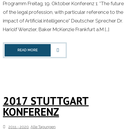
Programm Freitag, 19. Oktober Konferenz 1: “The future
- 2000 - 2010
of the legal profession, with particular reference to the
impact of Artificial intelligence” Deutscher Sprecher Dr.
Förderprojekte
Hariolf Wenzler, Baker McKenzie Frankfurt a.M […]
- Druckkostenzuschüsse Und Stipendien
READ MORE
- Referendare
Downloads
Impressum
2017 STUTTGART
Kontakt
KONFERENZ
2011 - 2020
,
Alle Tagungen